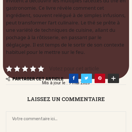
invitent à découvrir les multiples facettes du thé en
gastronomie. Ce livre révèle comment cet
ingrédient, souvent relégué à de simples infusions,
peut transformer l’art culinaire. Le thé se prête à
une variété de techniques de cuisine, allant du
pochage à la rôtisserie, en passant par le
déglaçage. Il est temps de le sortir de son contexte
habituel pour le mettre sur le feu.
Votez pour cet article
PARTAGER CET ARTICLE
Mis à jour le : 9 mai 2026
LAISSEZ UN COMMENTAIRE