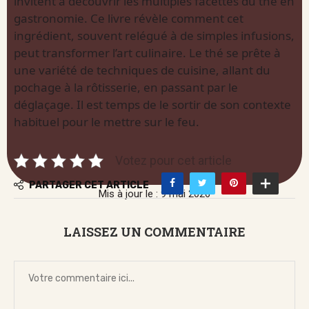
invitent à découvrir les multiples facettes du thé en
gastronomie. Ce livre révèle comment cet
ingrédient, souvent relégué à de simples infusions,
peut transformer l’art culinaire. Le thé se prête à
une variété de techniques de cuisine, allant du
pochage à la rôtisserie, en passant par le
déglaçage. Il est temps de le sortir de son contexte
habituel pour le mettre sur le feu.
Votez pour cet article
PARTAGER CET ARTICLE
Mis à jour le : 9 mai 2026
LAISSEZ UN COMMENTAIRE