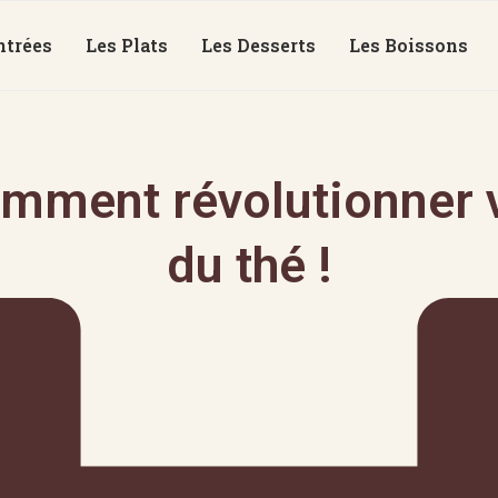
ntrées
Les Plats
Les Desserts
Les Boissons
mment révolutionner v
du thé !