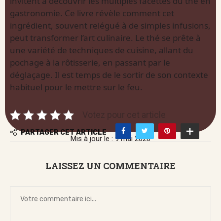
invitent à découvrir les multiples facettes du thé en
gastronomie. Ce livre révèle comment cet
ingrédient, souvent relégué à de simples infusions,
peut transformer l’art culinaire. Le thé se prête à
une variété de techniques de cuisine, allant du
pochage à la rôtisserie, en passant par le
déglaçage. Il est temps de le sortir de son contexte
habituel pour le mettre sur le feu.
Votez pour cet article
PARTAGER CET ARTICLE
Mis à jour le : 9 mai 2026
LAISSEZ UN COMMENTAIRE