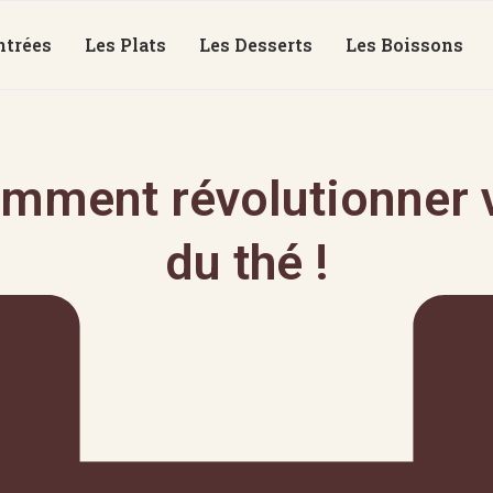
ntrées
Les Plats
Les Desserts
Les Boissons
mment révolutionner v
du thé !