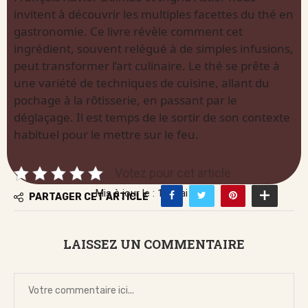
invitent à découvrir les multiples facettes du thé en
gastronomie. Ce livre révèle comment cet
ingrédient, souvent relégué à de simples infusions,
peut transformer l’art culinaire. Le thé se prête à
une variété de techniques de cuisine, allant du
pochage à la rôtisserie, en passant par le
déglaçage. Il est temps de le sortir de son contexte
habituel pour le mettre sur le feu.
Votez pour cet article
Mis à jour le : 12 mai 2026
PARTAGER CET ARTICLE
LAISSEZ UN COMMENTAIRE