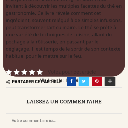
invitent à découvrir les multiples facettes du thé en
gastronomie. Ce livre révèle comment cet
ingrédient, souvent relégué à de simples infusions,
peut transformer l’art culinaire. Le thé se prête à
une variété de techniques de cuisine, allant du
pochage à la rôtisserie, en passant par le
déglaçage. Il est temps de le sortir de son contexte
habituel pour le mettre sur le feu.
Votez pour cet article
Mis à jour le : 13 mai 2026
PARTAGER CET ARTICLE
LAISSEZ UN COMMENTAIRE