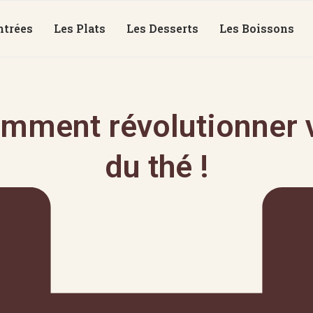
ntrées
Les Plats
Les Desserts
Les Boissons
mment révolutionner v
du thé !