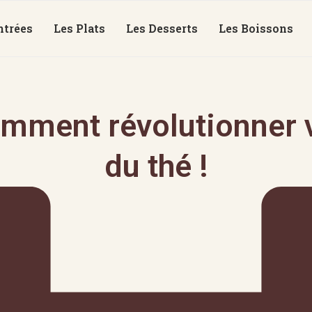
ntrées
Les Plats
Les Desserts
Les Boissons
mment révolutionner v
du thé !