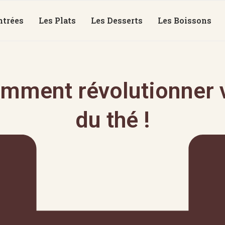
ntrées
Les Plats
Les Desserts
Les Boissons
mment révolutionner v
du thé !