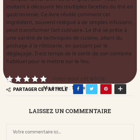
invitent à découvrir les multiples facettes du thé en
gastronomie. Ce livre révèle comment cet
ingrédient, souvent relégué à de simples infusions,
peut transformer l’art culinaire. Le thé se prête à
une variété de techniques de cuisine, allant du
pochage à la rôtisserie, en passant par le
déglaçage. Il est temps de le sortir de son contexte
habituel pour le mettre sur le feu.
Votez pour cet article
Mis à jour le : 16 mai 2026
PARTAGER CET ARTICLE
LAISSEZ UN COMMENTAIRE