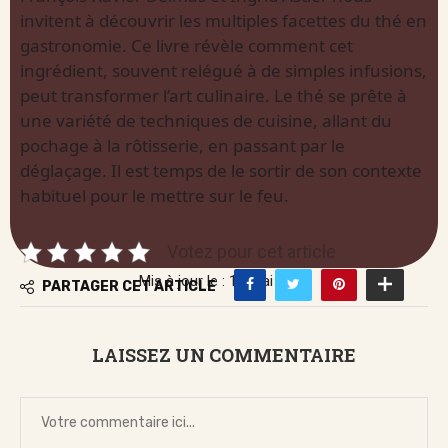
invitent à découvrir les multiples facettes du thé en
gastronomie. Ce livre révèle comment cet
ingrédient, souvent relégué à de simples infusions,
peut transformer l’art culinaire. Le thé se prête à
une variété de techniques de cuisine, allant du
pochage à la rôtisserie, en passant par le
déglaçage. Il est temps de le sortir de son contexte
habituel pour le mettre sur le feu.
Votez pour cet article
Mis à jour le : 16 mai 2026
PARTAGER CET ARTICLE
LAISSEZ UN COMMENTAIRE