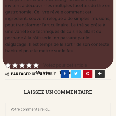
invitent à découvrir les multiples facettes du thé en
gastronomie. Ce livre révèle comment cet
ingrédient, souvent relégué à de simples infusions,
peut transformer l’art culinaire. Le thé se prête à
une variété de techniques de cuisine, allant du
pochage à la rôtisserie, en passant par le
déglaçage. Il est temps de le sortir de son contexte
habituel pour le mettre sur le feu.
Votez pour cet article
Mis à jour le : 16 mai 2026
PARTAGER CET ARTICLE
LAISSEZ UN COMMENTAIRE