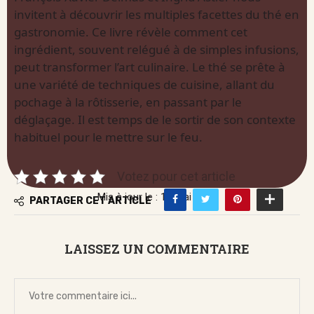
invitent à découvrir les multiples facettes du thé en
gastronomie. Ce livre révèle comment cet
ingrédient, souvent relégué à de simples infusions,
peut transformer l’art culinaire. Le thé se prête à
une variété de techniques de cuisine, allant du
pochage à la rôtisserie, en passant par le
déglaçage. Il est temps de le sortir de son contexte
habituel pour le mettre sur le feu.
Votez pour cet article
Mis à jour le : 16 mai 2026
PARTAGER CET ARTICLE
LAISSEZ UN COMMENTAIRE