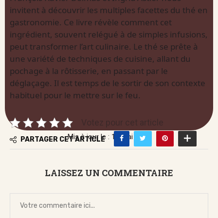
invitent à découvrir les multiples facettes du thé en
gastronomie. Ce livre révèle comment cet
ingrédient, souvent relégué à de simples infusions,
peut transformer l’art culinaire. Le thé se prête à
une variété de techniques de cuisine, allant du
pochage à la rôtisserie, en passant par le
déglaçage. Il est temps de le sortir de son contexte
habituel pour le mettre sur le feu.
Votez pour cet article
Mis à jour le : 19 mai 2026
PARTAGER CET ARTICLE
LAISSEZ UN COMMENTAIRE