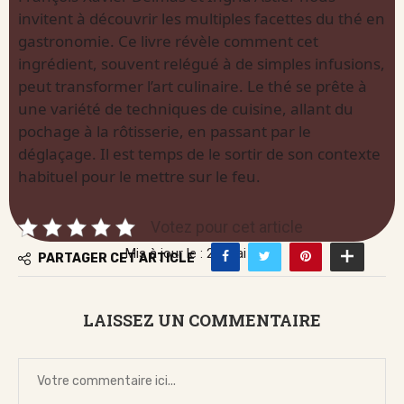
invitent à découvrir les multiples facettes du thé en
gastronomie. Ce livre révèle comment cet
ingrédient, souvent relégué à de simples infusions,
peut transformer l’art culinaire. Le thé se prête à
une variété de techniques de cuisine, allant du
pochage à la rôtisserie, en passant par le
déglaçage. Il est temps de le sortir de son contexte
habituel pour le mettre sur le feu.
Votez pour cet article
Mis à jour le : 21 mai 2026
PARTAGER CET ARTICLE
LAISSEZ UN COMMENTAIRE