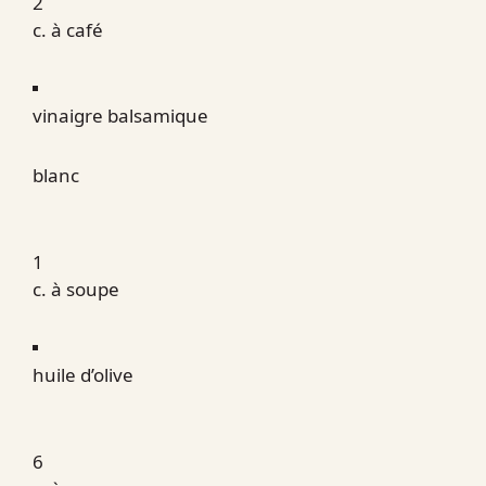
2
c. à café
vinaigre balsamique
blanc
1
c. à soupe
huile d’olive
6