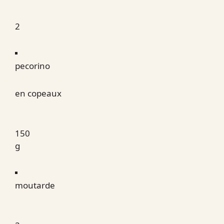
2
pecorino
en copeaux
150
g
moutarde