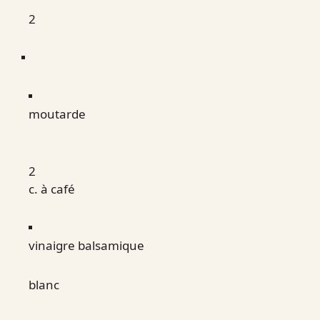
2
moutarde
2
c. à café
vinaigre balsamique
blanc