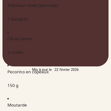
Artichaut violet (poivrade)
1 bouquet
Citron jaune
2 unités
Mis à jour le : 22 février 2026
Pecorino en copeaux
150 g
Moutarde