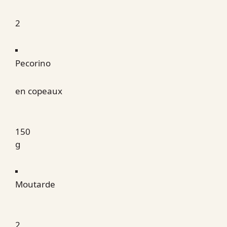
2
Pecorino
en copeaux
150
g
Moutarde
2