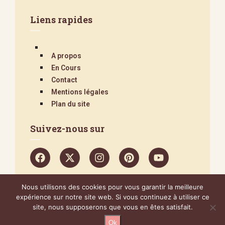
Liens rapides
A propos
En Cours
Contact
Mentions légales
Plan du site
Suivez-nous sur
Nous utilisons des cookies pour vous garantir la meilleure
@2024 – Tous droits réservés.
Poucinette Cook
expérience sur notre site web. Si vous continuez à utiliser ce
site, nous supposerons que vous en êtes satisfait.
Ok