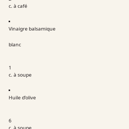
c. à café
Vinaigre balsamique
blanc
1
c. à soupe
Huile d’olive
6
c. à soupe