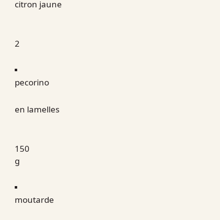
citron jaune
2
pecorino
en lamelles
150
g
moutarde