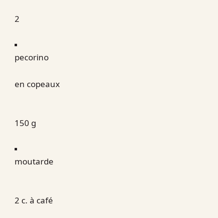
2
pecorino
en copeaux
150 g
moutarde
2 c. à café