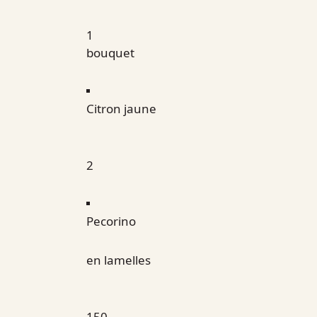
1
bouquet
Citron jaune
2
Pecorino
en lamelles
150