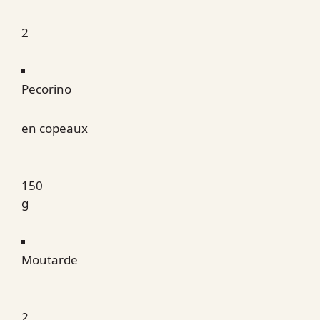
2
Pecorino
en copeaux
150
g
Moutarde
2