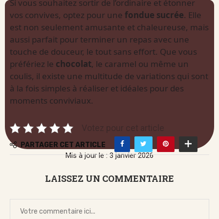
Si vous souhaitez sortir de l’ordinaire et étonner
vos convives, optez pour une
fondue sucrée
. Elle
est non seulement amusante et chaleureuse, mais
aussi parfait pour terminer un repas avec une
touche de douceur, le tout sans effort. Que vous
préfériez le
chocolat
, le caramel ou même un
coulis, il existe une multitude de variations qui sont
à la fois simples à réaliser et idéales pour des
moments conviviaux.
Votez pour cet article
PARTAGER CET ARTICLE
Mis à jour le : 3 janvier 2026
LAISSEZ UN COMMENTAIRE