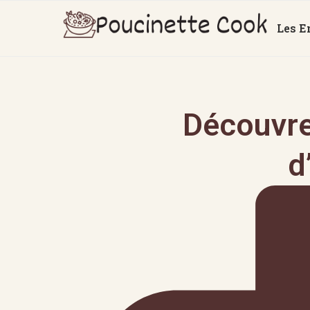
Les E
Découvrez
d