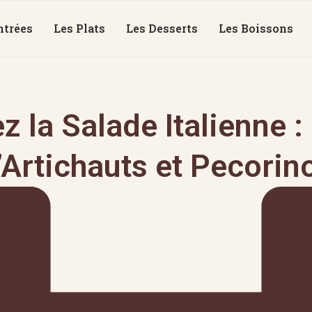
ntrées
Les Plats
Les Desserts
Les Boissons
 la Salade Italienne :
’Artichauts et Pecorino