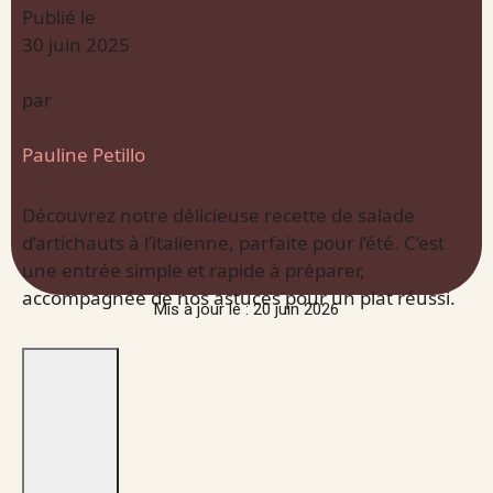
Publié le
30 juin 2025
par
Pauline Petillo
Découvrez notre délicieuse recette de salade
d’artichauts à l’italienne, parfaite pour l’été. C’est
une entrée simple et rapide à préparer,
accompagnée de nos astuces pour un plat réussi.
Mis à jour le : 20 juin 2026