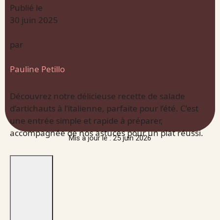
Publié le
30 juin 2025
par
Pauline Petillo
Découvrez notre délicieuse recette de salade
d’artichauts à l’italienne, parfaite pour l’été. C’est
une entrée simple et rapide à préparer,
accompagnée de nos astuces pour un plat réussi.
Mis à jour le : 25 juin 2026