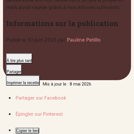
mais aussi rapide grâce à nos astuces culinaires.
Informations sur la publication
Publié le
30 juin 2025
par
Pauline Petillo
À lire plus tard
Partager
Imprimer la recette
Mis à jour le : 8 mai 2026
Partager sur Facebook
Épingler sur Pinterest
Copier le lien