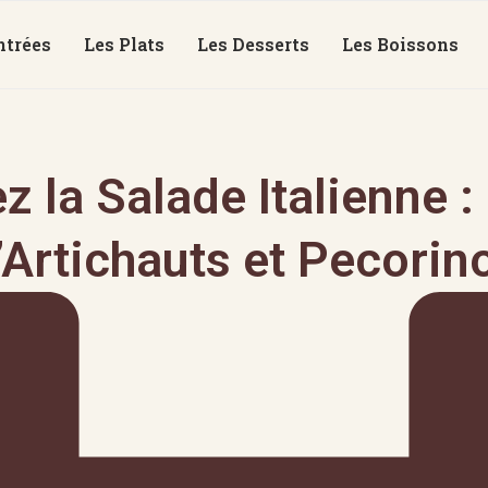
ntrées
Les Plats
Les Desserts
Les Boissons
 la Salade Italienne :
’Artichauts et Pecorino