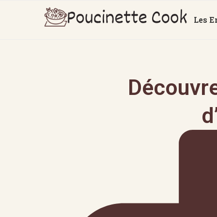
Les E
Découvrez
d