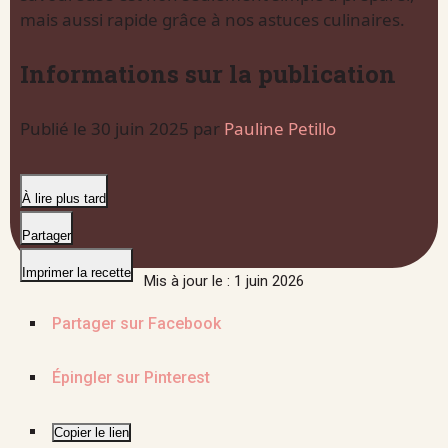
mais aussi rapide grâce à nos astuces culinaires.
Informations sur la publication
Publié le
30 juin 2025
par
Pauline Petillo
À lire plus tard
Partager
Imprimer la recette
Mis à jour le : 1 juin 2026
Partager sur Facebook
Épingler sur Pinterest
Copier le lien