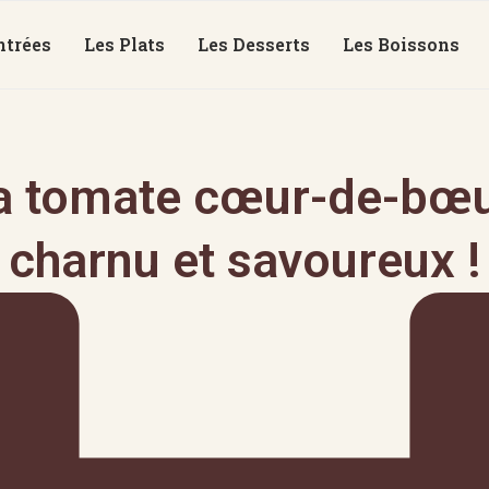
ntrées
Les Plats
Les Desserts
Les Boissons
a tomate cœur-de-bœuf
charnu et savoureux !