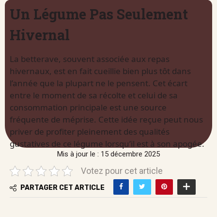
Un Légume Pas Seulement
Hivernal
La betterave, souvent associée aux repas
hivernaux, est en fait cueillie bien plus tôt dans
l’année que la plupart ne le pensent. Cet écart
entre le moment de sa récolte et celui de sa
consommation principale est une source
fréquente de méprise. Cette idée reçue peut nous
priver de profiter pleinement des qualités
gustatives de ce légume lorsqu’il est à son apogée.
Mis à jour le : 15 décembre 2025
Votez pour cet article
PARTAGER CET ARTICLE