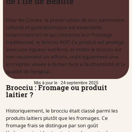
de l’Île de Beauté
Pour les Corses, la préservation de leur patrimoine
culturel et gastronomique est essentielle,
notamment en ce qui concerne leur fromage
traditionnel, le brocciu AOP. Ce produit est protégé
avec une rigueur extrême, et imiter le brocciu est
non seulement un affront, mais également une
entreprise vouée à l’échec face à l’authenticité et la
qualité de l’original.
Mis à jour le : 24 septembre 2025
Brocciu : Fromage ou produit
laitier ?
Historiquement, le brocciu était classé parmi les
produits laitiers plutôt que les fromages. Ce
fromage frais se distingue par son goût