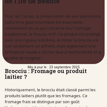
de l’Île de Beauté
Pour les Corses, la préservation de leur patrimoine
culturel et gastronomique est essentielle,
notamment en ce qui concerne leur fromage
traditionnel, le brocciu AOP. Ce produit est protégé
avec une rigueur extrême, et imiter le brocciu est
non seulement un affront, mais également une
entreprise vouée à l’échec face à l’authenticité et la
qualité de l’original.
Mis à jour le : 23 septembre 2025
Brocciu : Fromage ou produit
laitier ?
Historiquement, le brocciu était classé parmi les
produits laitiers plutôt que les fromages. Ce
fromage frais se distingue par son goût