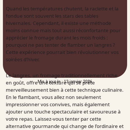
Quand les températures chutent, la raclette et la
fondue sont souvent les stars des tables
hivernales. Cependant, il existe une méthode
moins connue mais tout aussi réconfortante pour
apprécier le fromage durant les mois froids :
pourquoi ne pas tenter de flamber un langres ?
Cette expérience pourrait bien révolutionner vos
soirées d’hiver.
Le langres, un fromage traditionnellement riche
Mis à jour le : 13 janvier 2026
en goût, offre une texture qui se prête
merveilleusement bien à cette technique culinaire.
En le flambant, vous allez non seulement
impressionner vos convives, mais également
ajouter une touche spectaculaire et savoureuse à
votre repas. Laissez-vous tenter par cette
alternative gourmande qui change de l’ordinaire et