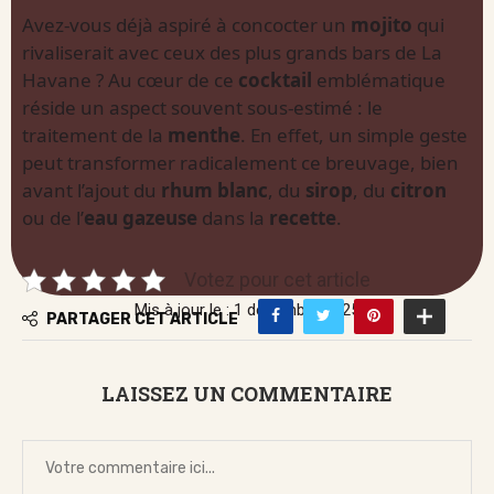
Avez-vous déjà aspiré à concocter un
mojito
qui
rivaliserait avec ceux des plus grands bars de La
Havane ? Au cœur de ce
cocktail
emblématique
réside un aspect souvent sous-estimé : le
traitement de la
menthe
. En effet, un simple geste
peut transformer radicalement ce breuvage, bien
avant l’ajout du
rhum blanc
, du
sirop
, du
citron
ou de l’
eau gazeuse
dans la
recette
.
Votez pour cet article
Mis à jour le : 1 décembre 2025
PARTAGER CET ARTICLE
LAISSEZ UN COMMENTAIRE