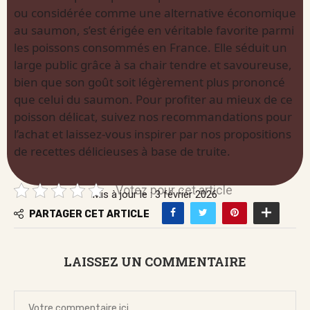
ou considérée comme une alternative économique
au saumon, s’est érigée en véritable favorite parmi
les poissons consommés en France. Elle séduit un
large public grâce à sa chair tendre et savoureuse,
bien que son goût soit légèrement plus prononcé
que celui du saumon. Pour profiter au mieux de ce
poisson délicat, suivez nos recommandations pour
l’achat et laissez-vous inspirer par nos propositions
de recettes délicieuses à base de truite.
Votez pour cet article
Mis à jour le : 3 février 2026
PARTAGER CET ARTICLE
LAISSEZ UN COMMENTAIRE