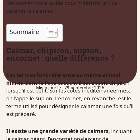
Découvrez notre guide pour maîtriser l’art de
cuisiner le calamar.
Sommaire
Calmar, chipiron, supion,
encornet : quelle différence ?
Ces termes font référence au même animal
marin.
Dans le Pays basque, il est appelé chipiron
Mis à jour le : 29 septembre 2025
lorsqu’il est petit. Sur les côtes méditerranéennes,
on l’appelle supion. L’encornet, en revanche, est le
terme utilisé pour désigner le calamar une fois qu’il
est préparé.
Il existe une grande variété de calmars,
incluant
le calmar géant, l’encornet opalescent de