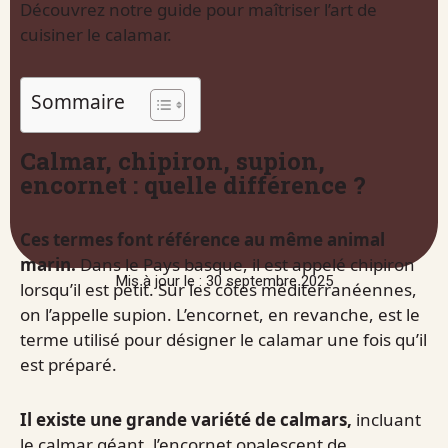
Découvrez notre guide pour maîtriser l’art de
cuisiner le calamar.
Sommaire
Calmar, chipiron, supion,
encornet : quelle différence ?
Ces termes font référence au même animal
marin.
Dans le Pays basque, il est appelé chipiron
Mis à jour le : 30 septembre 2025
lorsqu’il est petit. Sur les côtes méditerranéennes,
on l’appelle supion. L’encornet, en revanche, est le
terme utilisé pour désigner le calamar une fois qu’il
est préparé.
Il existe une grande variété de calmars,
incluant
le calmar géant, l’encornet opalescent de