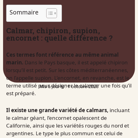
Sommaire
Calmar, chipiron, supion,
encornet : quelle différence ?
Ces termes font référence au même animal
marin.
Dans le Pays basque, il est appelé chipiron
lorsqu’il est petit. Sur les côtes méditerranéennes,
on l’appelle supion. L’encornet, en revanche, est le
terme utilisé pour désigner le calamar une fois qu’il
Mis à jour le : 1 octobre 2025
est préparé.
Il existe une grande variété de calmars,
incluant
le calmar géant, l’encornet opalescent de
Californie, ainsi que les variétés rouges du nord et
argentines. Le type le plus commun est celui de