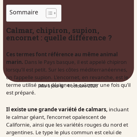
Sommaire
Calmar, chipiron, supion,
encornet : quelle différence ?
Ces termes font référence au même animal
marin.
Dans le Pays basque, il est appelé chipiron
lorsqu’il est petit. Sur les côtes méditerranéennes,
on l’appelle supion. L’encornet, en revanche, est le
terme utilisé pour désigner le calamar une fois qu’il
Mis à jour le : 4 octobre 2025
est préparé.
Il existe une grande variété de calmars,
incluant
le calmar géant, l’encornet opalescent de
Californie, ainsi que les variétés rouges du nord et
argentines. Le type le plus commun est celui de