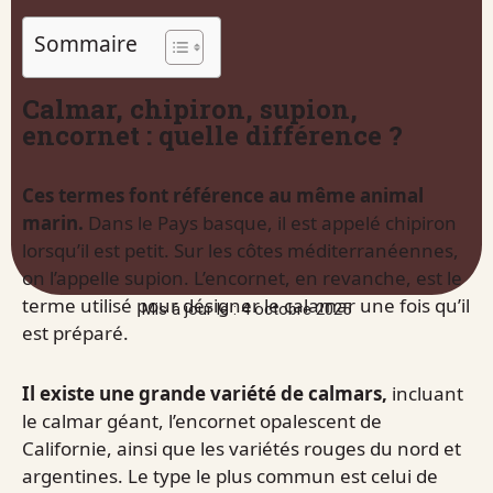
Sommaire
Calmar, chipiron, supion,
encornet : quelle différence ?
Ces termes font référence au même animal
marin.
Dans le Pays basque, il est appelé chipiron
lorsqu’il est petit. Sur les côtes méditerranéennes,
on l’appelle supion. L’encornet, en revanche, est le
terme utilisé pour désigner le calamar une fois qu’il
Mis à jour le : 4 octobre 2025
est préparé.
Il existe une grande variété de calmars,
incluant
le calmar géant, l’encornet opalescent de
Californie, ainsi que les variétés rouges du nord et
argentines. Le type le plus commun est celui de