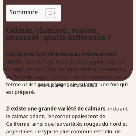
Sommaire
Calmar, chipiron, supion,
encornet : quelle différence ?
Ces termes font référence au même animal
marin.
Dans le Pays basque, il est appelé chipiron
lorsqu’il est petit. Sur les côtes méditerranéennes,
on l’appelle supion. L’encornet, en revanche, est le
terme utilisé pour désigner le calamar une fois qu’il
Mis à jour le : 5 octobre 2025
est préparé.
Il existe une grande variété de calmars,
incluant
le calmar géant, l’encornet opalescent de
Californie, ainsi que les variétés rouges du nord et
argentines. Le type le plus commun est celui de