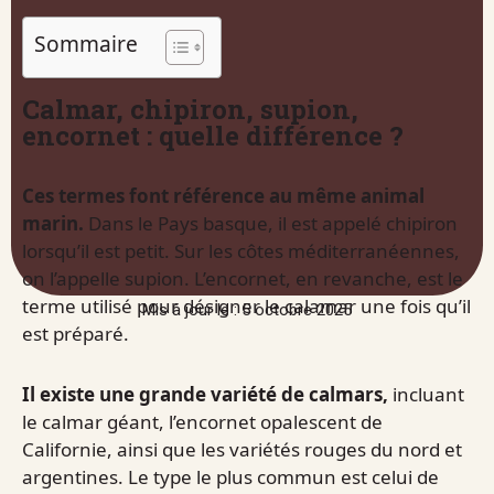
Sommaire
Calmar, chipiron, supion,
encornet : quelle différence ?
Ces termes font référence au même animal
marin.
Dans le Pays basque, il est appelé chipiron
lorsqu’il est petit. Sur les côtes méditerranéennes,
on l’appelle supion. L’encornet, en revanche, est le
terme utilisé pour désigner le calamar une fois qu’il
Mis à jour le : 5 octobre 2025
est préparé.
Il existe une grande variété de calmars,
incluant
le calmar géant, l’encornet opalescent de
Californie, ainsi que les variétés rouges du nord et
argentines. Le type le plus commun est celui de