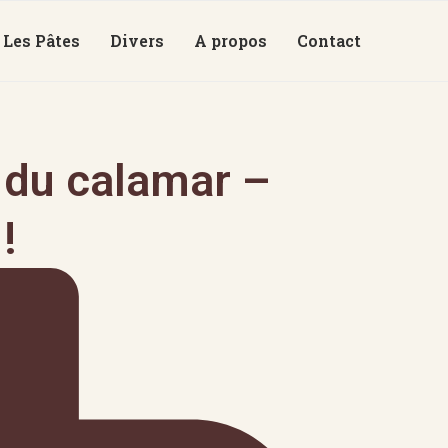
Les Pâtes
Divers
A propos
Contact
e du calamar –
!