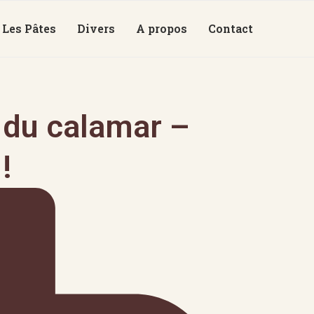
Les Pâtes
Divers
A propos
Contact
e du calamar –
!