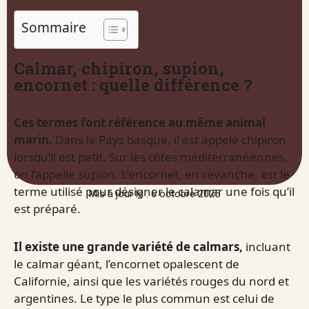
Sommaire
Calmar, chipiron, supion,
encornet : quelle différence ?
Ces termes font référence au même animal
marin.
Dans le Pays basque, il est appelé chipiron
lorsqu’il est petit. Sur les côtes méditerranéennes,
on l’appelle supion. L’encornet, en revanche, est le
terme utilisé pour désigner le calamar une fois qu’il
Mis à jour le : 6 octobre 2025
est préparé.
Il existe une grande variété de calmars,
incluant
le calmar géant, l’encornet opalescent de
Californie, ainsi que les variétés rouges du nord et
argentines. Le type le plus commun est celui de