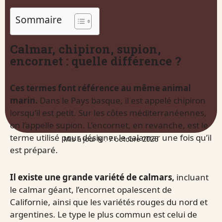
Sommaire
Calmar, chipiron, supion,
encornet : quelle différence ?
Ces termes font référence au même animal
marin.
Dans le Pays basque, il est appelé chipiron
lorsqu’il est petit. Sur les côtes méditerranéennes,
on l’appelle supion. L’encornet, en revanche, est le
terme utilisé pour désigner le calamar une fois qu’il
Mis à jour le : 7 octobre 2025
est préparé.
Il existe une grande variété de calmars,
incluant
le calmar géant, l’encornet opalescent de
Californie, ainsi que les variétés rouges du nord et
argentines. Le type le plus commun est celui de