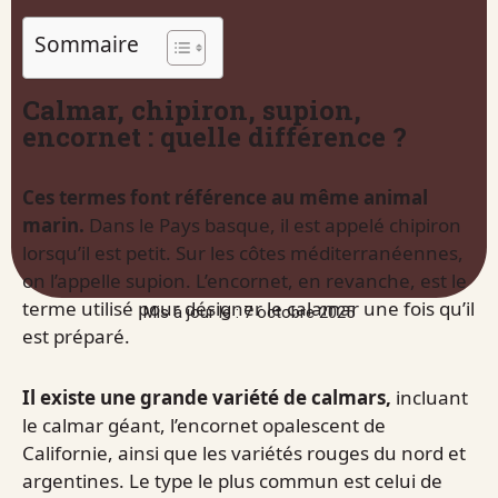
Sommaire
Calmar, chipiron, supion,
encornet : quelle différence ?
Ces termes font référence au même animal
marin.
Dans le Pays basque, il est appelé chipiron
lorsqu’il est petit. Sur les côtes méditerranéennes,
on l’appelle supion. L’encornet, en revanche, est le
terme utilisé pour désigner le calamar une fois qu’il
Mis à jour le : 7 octobre 2025
est préparé.
Il existe une grande variété de calmars,
incluant
le calmar géant, l’encornet opalescent de
Californie, ainsi que les variétés rouges du nord et
argentines. Le type le plus commun est celui de