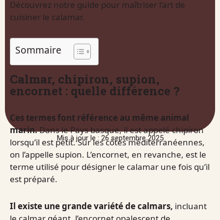
Découvrez notre guide pour maîtriser l’art de
cuisiner le calamar.
Sommaire
Calmar, chipiron, supion,
encornet : quelle différence ?
Ces termes font référence au même animal
marin.
Dans le Pays basque, il est appelé chipiron
Mis à jour le : 26 septembre 2025
lorsqu’il est petit. Sur les côtes méditerranéennes,
on l’appelle supion. L’encornet, en revanche, est le
terme utilisé pour désigner le calamar une fois qu’il
est préparé.
Il existe une grande variété de calmars,
incluant
le calmar géant, l’encornet opalescent de